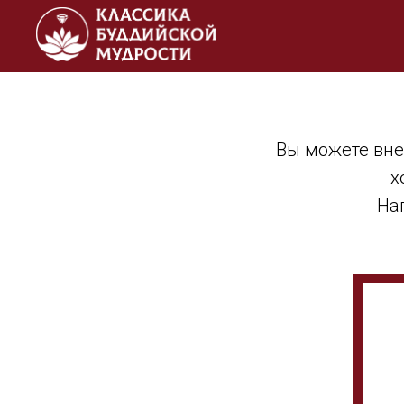
Вы можете вне
х
Нап