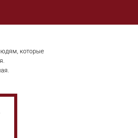
людям, которые
я.
мая.
а