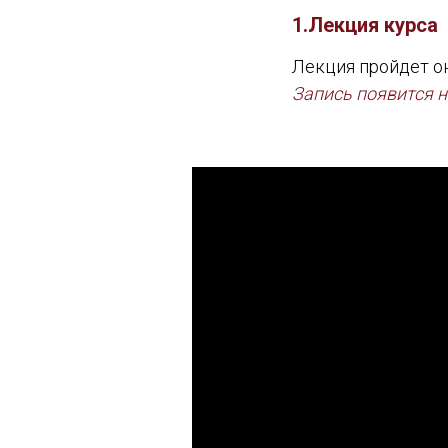
1.Лекция курса
Лекция пройдет он
Запись появится н