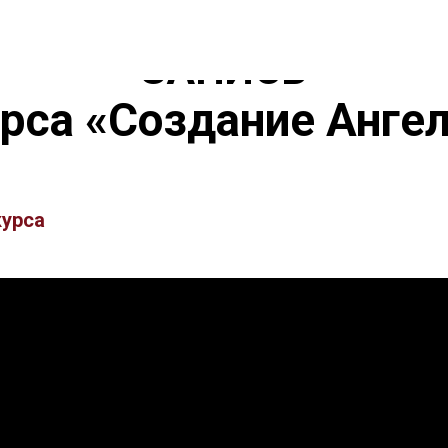
ЗАПИСЬ
рса «Создание Анге
курса