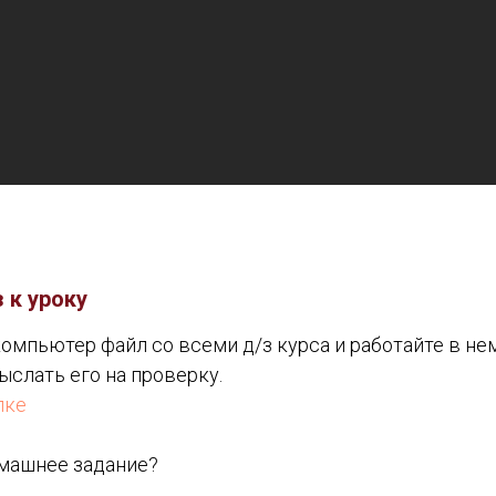
 к уроку
компьютер файл со всеми д/з курса и работайте в не
ыслать его на проверку.
лке
машнее задание?