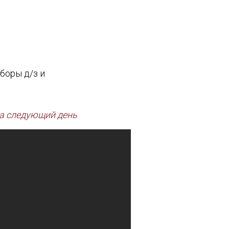
боры д/з и
 на следующий день