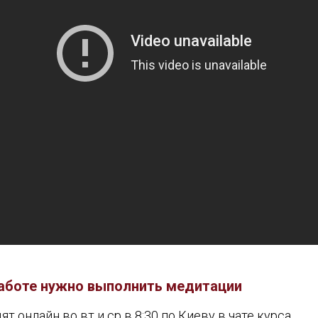
аботе нужно выполнить медитации
 онлайн во вт и ср в 8:30 по Киеву в чате курса.