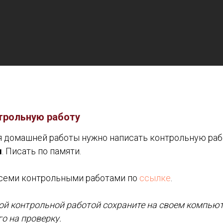
трольную работу
 домашней работы нужно написать контрольную раб
ы
. Писать по памяти.
всеми контрольными работами по
ссылке
.
й контрольной работой сохраните на своем компьюте
го на проверку.