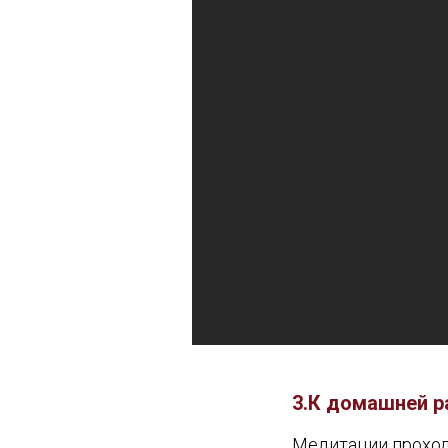
3.К домашней р
Медитации проходят