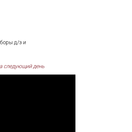
боры д/з и
 на следующий день