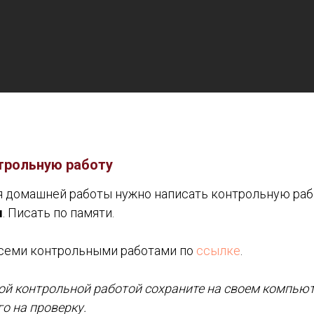
трольную работу
 домашней работы нужно написать контрольную раб
ы
. Писать по памяти.
всеми контрольными работами по
ссылке
.
й контрольной работой сохраните на своем компьюте
го на проверку.