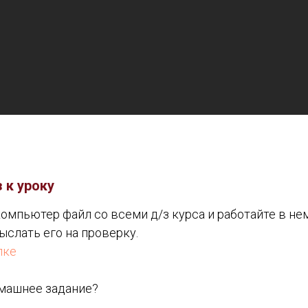
 к уроку
компьютер файл со всеми д/з курса и работайте в не
ыслать его на проверку.
лке
машнее задание?