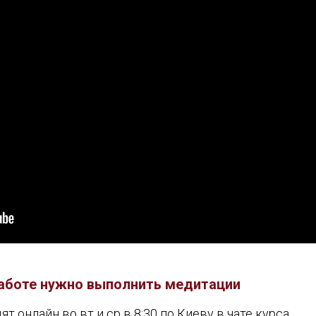
аботе нужно выполнить медитации
 онлайн во вт и ср в 8:30 по Киеву в чате курса.